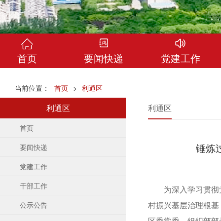
首页
要闻快递
党建工作
当前位置：
首页
>
利通区
利通区
利通区
首页
锤炼
要闻快递
党建工作
干部工作
为深入学习贯彻党的
村振兴基层治理根基
公示公告
区委常委、组织部部