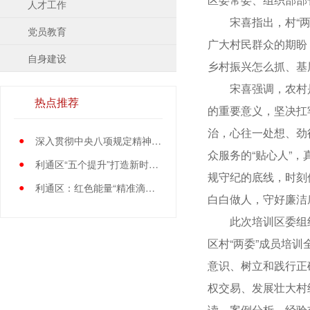
人才工作
宋喜指出，村“两委
党员教育
广大村民群众的期盼
自身建设
乡村振兴怎么抓、基
宋喜强调，农村是服
热点推荐
的重要意义，坚决扛
治，心往一处想、劲
●
深入贯彻中央八项规定精神学习教育中央指导组暨中央层面工作专班总结会议召开
众服务的“贴心人”
●
利通区“五个提升”打造新时代党员先锋队伍
规守纪的底线，时刻
●
利通区：红色能量“精准滴灌”基层党员
白白做人，守好廉洁
此次培训区委组织部
区村“两委”成员培
意识、树立和践行正
权交易、发展壮大村
读、案例分析、经验