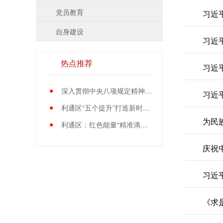
党员教育
习近
自身建设
习近
热点推荐
习近
●
深入贯彻中央八项规定精神学习教育中央指导组暨中央层面工作专班总结会议召开
习近
●
利通区“五个提升”打造新时代党员先锋队伍
为民
●
利通区：红色能量“精准滴灌”基层党员
庆祝
习近
《求