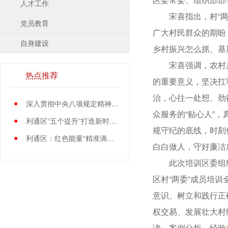
人才工作
宋喜指出，村“两委
党员教育
广大村民群众的期盼
自身建设
乡村振兴怎么抓、基
宋喜强调，农村是服
热点推荐
的重要意义，坚决扛
治，心往一处想、劲
●
深入贯彻中央八项规定精神学习教育中央指导组暨中央层面工作专班总结会议召开
众服务的“贴心人”
●
利通区“五个提升”打造新时代党员先锋队伍
规守纪的底线，时刻
●
利通区：红色能量“精准滴灌”基层党员
白白做人，守好廉洁
此次培训区委组织部
区村“两委”成员培
意识、树立和践行正
权交易、发展壮大村
读、案例分析、经验