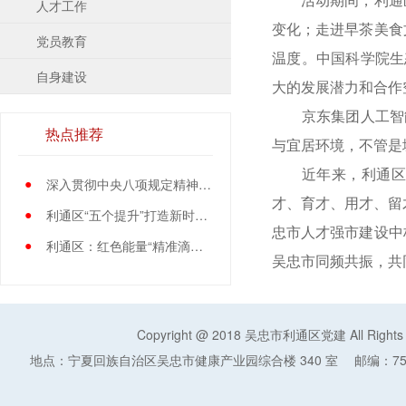
人才工作
变化；走进早茶美食
党员教育
温度。中国科学院生
自身建设
大的发展潜力和合作
京东集团人工智
热点推荐
与宜居环境，不管是
近年来，利通区
●
深入贯彻中央八项规定精神学习教育中央指导组暨中央层面工作专班总结会议召开
才、育才、用才、留
●
利通区“五个提升”打造新时代党员先锋队伍
忠市人才强市建设中
●
利通区：红色能量“精准滴灌”基层党员
吴忠市同频共振，共
Copyright @ 2018 吴忠市利通区党建 All Rights
地点：宁夏回族自治区吴忠市健康产业园综合楼 340 室
邮编：75