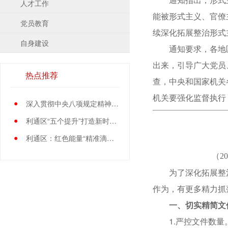
人才工作
能被形式主义、官僚
党员教育
续深化拓展整治形式
自身建设
通知要求，各地区
出来，引导广大党员
热点推荐
查，中央和国家机关
机关要强化监督执行
●
深入贯彻中央八项规定精神学习教育中央指导组暨中央层面工作专班总结会议召开
●
利通区“五个提升”打造新时代党员先锋队伍
●
利通区：红色能量“精准滴灌”基层党员
（2
为了深化拓展整治
作为，有更多精力抓
一、切实精简文
1.严控文件数量。