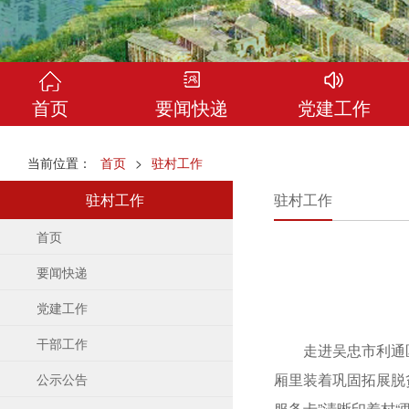
首页
要闻快递
党建工作
当前位置：
首页
>
驻村工作
驻村工作
驻村工作
首页
要闻快递
党建工作
干部工作
走进吴忠市利通区黄
厢里装着巩固拓展脱
公示公告
服务卡”清晰印着村