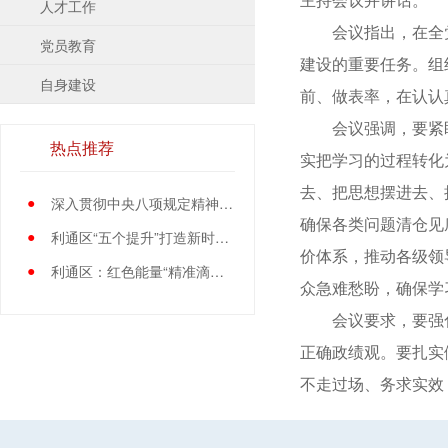
人才工作
会议指出，在全党
党员教育
建设的重要任务。组
自身建设
前、做表率，在认认
会议强调，要紧盯
热点推荐
实把学习的过程转化
去、把思想摆进去、
●
深入贯彻中央八项规定精神学习教育中央指导组暨中央层面工作专班总结会议召开
确保各类问题清仓见
●
利通区“五个提升”打造新时代党员先锋队伍
价体系，推动各级领
●
利通区：红色能量“精准滴灌”基层党员
众急难愁盼，确保学
会议要求，要强化组
正确政绩观。要扎实
不走过场、务求实效