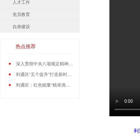
人才工作
党员教育
自身建设
热点推荐
●
深入贯彻中央八项规定精神学习教育中央指导组暨中央层面工作专班总结会议召开
●
利通区“五个提升”打造新时代党员先锋队伍
●
利通区：红色能量“精准滴灌”基层党员
利