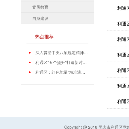
党员教育
利通
自身建设
利通
热点推荐
利通
●
深入贯彻中央八项规定精神学习教育中央指导组暨中央层面工作专班总结会议召开
利通
●
利通区“五个提升”打造新时代党员先锋队伍
利通
●
利通区：红色能量“精准滴灌”基层党员
利通
利通
Copyright @ 2018 吴忠市利通区党建 A