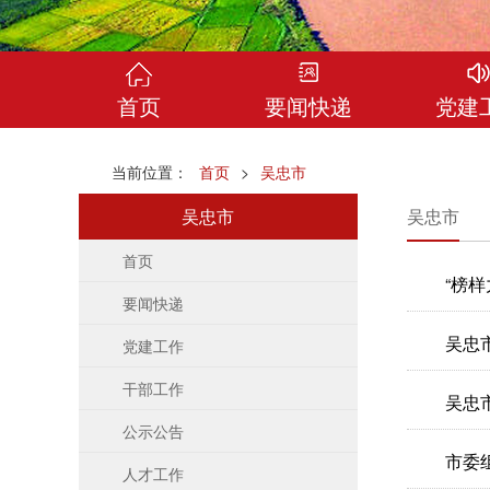
首页
要闻快递
党建
当前位置：
首页
>
吴忠市
吴忠市
吴忠市
首页
“榜
要闻快递
吴忠
党建工作
干部工作
吴忠
公示公告
市委
人才工作