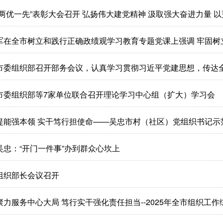
“两优一先”表彰大会召开 弘扬伟大建党精神 汲取强大奋进力量 以
军在全市树立和践行正确政绩观学习教育专题党课上强调 牢固树立、
市委组织部召开部务会议，认真学习贯彻习近平党建思想，传达
市委组织部等7家单位联合召开理论学习中心组（扩大）学习会
提能强本领 实干笃行担使命——吴忠市村（社区）党组织书记示
吴忠：“开门一件事”办到群众心坎上
组织部长会议召开
聚力服务中心大局 笃行实干强化责任担当--2025年全市组织工作