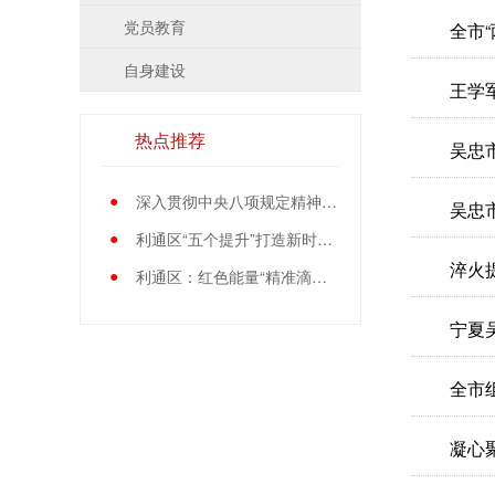
党员教育
全市
自身建设
王学
热点推荐
吴忠
●
深入贯彻中央八项规定精神学习教育中央指导组暨中央层面工作专班总结会议召开
吴忠
●
利通区“五个提升”打造新时代党员先锋队伍
淬火
●
利通区：红色能量“精准滴灌”基层党员
宁夏
全市
凝心