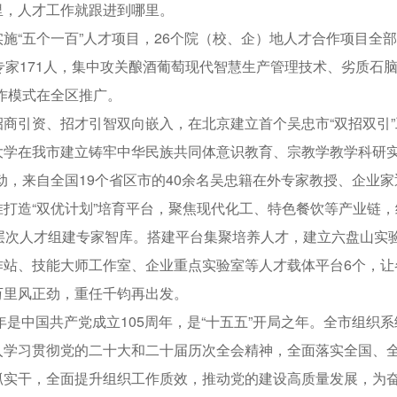
里，人才工作就跟进到哪里。
“五个一百”人才项目，26个院（校、企）地人才合作项目全
专家171人，集中攻关酿酒葡萄现代智慧生产管理技术、劣质石
”工作模式在全区推广。
引资、招才引智双向嵌入，在北京建立首个吴忠市“双招双引”
大学在我市建立铸牢中华民族共同体意识教育、宗教学教学科研实
动，来自全国19个省区市的40余名吴忠籍在外专家教授、企业
造“双优计划”培育平台，聚焦现代化工、特色餐饮等产业链，
高层次人才组建专家智库。搭建平台集聚培养人才，建立六盘山实
作站、技能大师工作室、企业重点实验室等人才载体平台6个，让
风正劲，重任千钧再出发。
年是中国共产党成立105周年，是“十五五”开局之年。全市组织
入学习贯彻党的二十大和二十届历次全会精神，全面落实全国、
抓实干，全面提升组织工作质效，推动党的建设高质量发展，为