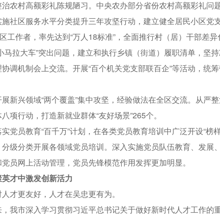
整治农村高额彩礼陈规陋习。中央农办部分省份农村高额彩礼问
社区服务水平分类提升三年攻坚行动，建立健全居民小区党支部
社区工作者，率先达到“万人18标准”，全面推行村（居）干部
“小马拉大车”突出问题，建立和执行乡镇（街道）履职清单，坚
理协调机制会上交流。开展“百个机关党支部联百企”等活动，统
新兴领域“两个覆盖”集中攻坚，经验做法在全区交流。从严整
八项行动，打造新就业群体“友好场景”265个。
党员教育“百千万”计划，在各类党员教育培训中广泛开设“榜样
，分级分类开展各领域党员培训。深入实施党员队伍教育、发展
和党员网上活动管理，党员先锋模范作用发挥更加明显。
英才中激发创新活力
才更友好，人才在吴忠更有为。
我市深入学习贯彻习近平总书记关于做好新时代人才工作的重