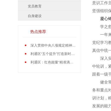
意识工作
党员教育
坚强组织
自身建设
凝心
学之愈深
热点推荐
一年来，
党纪学习
●
深入贯彻中央八项规定精神学习教育中央指导组暨中央层面工作专班总结会议召开
真信中统
●
利通区“五个提升”打造新时代党员先锋队伍
深入实施
●
利通区：红色能量“精准滴灌”基层党员
中轮训，
跟着一级干
健全常态
务和重点
训计划，精
发展的能