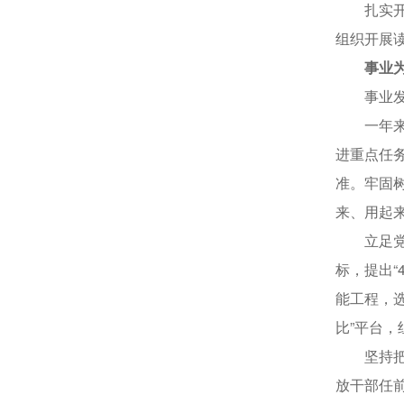
扎实开展
组织开展
事业
事业发展
一年来，
进重点任
准。牢固
来、用起
立足党的
标，提出“
能工程，
比”平台
坚持把严
放干部任