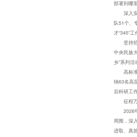
部署到哪
深入实施
队51个、
才“345
坚持招商
中央民族
乡”系列活
高标准打
纳63名
后科研工
征程万里
2026
周围，深
进取、真