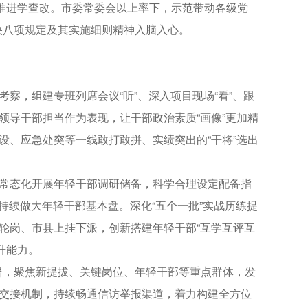
推进学查改。市委常委会以上率下，示范带动各级党
央八项规定及其实施细则精神入脑入心。
察，组建专班列席会议“听”、深入项目现场“看”、跟
领导干部担当作为表现，让干部政治素质“画像”更加精
设、应急处突等一线敢打敢拼、实绩突出的“干将”选出
常态化开展年轻干部调研储备，科学合理设定配备指
，持续做大年轻干部基本盘。深化“五个一批”实战历练提
流轮岗、市县上挂下派，创新搭建年轻干部“互学互评互
升能力。
，聚焦新提拔、关键岗位、年轻干部等重点群体，发
动交接机制，持续畅通信访举报渠道，着力构建全方位