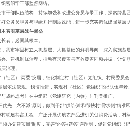
，织密织牢干部监督网络。
干部队伍结构，持续加强和改进公务员考录工作，探索跨县区
挥好公务员职务与职级并行制度效能，进一步充实调优建强基层
固本夯实基层战斗堡垒
者，必固其根本。
我市牢固树立大抓基层、大抓基础的鲜明导向，深入实施基层
振兴、建机制优治理，推动有形覆盖与有效覆盖同频共振，让党
基层治理。
社区）“两委”换届，细化制定村（社区）党组织、村民委员会、居
进基层依法依规、稳慎推进，实现村（社区）党组织书记队伍年龄
析与战略思考》在中组部《党建研究（内参）》刊登推广。
先、六不派”原则，做到干部“供给侧”和帮扶村“需求侧”精准
村联建共富工程，广泛开展优质农产品进机关促消费活动，村级集
记领办党建项目”制度，完善“必答+选答”选题制，促进党组织