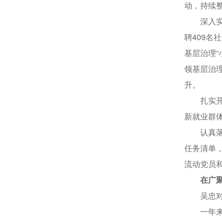
动，持续
深入实施
聘409名
基层治理
领基层治
升。
扎实开展
新就业群体
认真落实
任务清单
流动党员
在广聚
吴忠对人
一年来，