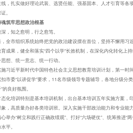
主线，扎实做好理论武装、选贤任能、强基固本、人才引育等各
保证。
铸魂筑牢思想政治根基
，知之愈明，行之愈笃。
全市组织系统始终把党的政治建设摆在首位，坚持不懈用习近
教育成果，健全和落实“四个以学”长效机制，在深化内化转化上
一思想、统一意志、统一行动。
习近平新时代中国特色社会主义思想教育培训计划，第一时间
紧扣市委“以讲促学”要求，11名市级领导专题辅导，各地分级分
”的良好氛围。
化培训特别是基本培训机制，出台基本培训五年实施方案，印
对象，高质量办好各类培训班。深入实施干部政治能力和专业能
心举办“树立和践行正确政绩观”、打好“六场硬仗”、统筹推进“
力水平。