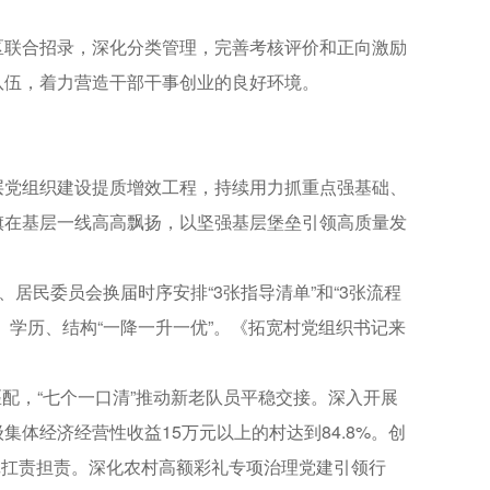
联合招录，深化分类管理，完善考核评价和正向激励
队伍，着力营造干部干事创业的良好环境。
党组织建设提质增效工程，持续用力抓重点强基础、
旗在基层一线高高飘扬，以坚强基层堡垒引领高质量发
民委员会换届时序安排“3张指导清单”和“3张流程
、学历、结构“一降一升一优”。《拓宽村党组织书记来
匹配，“七个一口清”推动新老队员平稳交接。深入开展
体经济经营性收益15万元以上的村达到84.8%。创
书记扛责担责。深化农村高额彩礼专项治理党建引领行