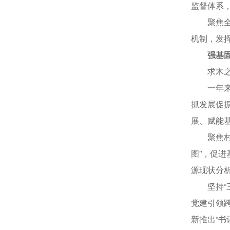
监督体系
聚焦全市
机制，发
强基
求木之长
一年来，
抓发展促
展、赋能
聚焦村（
图”，促
源现状分
坚持“三优
党建引领跨
新推出“书