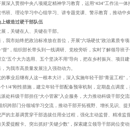
深入贯彻中央八项规定精神学习教育，运用“434”工作法一体
读书班、理论学习中心组学习、讲专题党课、警示教育，推动中
为上锻造过硬干部队伍
，关键在人、关键在干部。
我市始终把政治标准放在首位，开展“六场硬仗”政治素质专项考
务“督”，组织部长带头到一线调研、党校旁听，实时了解领导班子
树立“五个大力选用、五个坚决不用”导向，把在乡村振兴、项目建
来，为我市高质量发展注入强劲动力。
事业后继有人这一根本大计，深入实施年轻干部“青蓝工程”，
4个1/4”刚性措施，建立年轻干部配备预审机制，定期盘点调度
选派处科级干部担任“大小管家”入企服务，大力推动科级干部交
，组织跨部门分领域学习交流，推动干部开拓视野、增长见识、提
的主基调贯穿干部选拔任用全过程，强化主动监督、精准监督
前关爱提醒卡。突出抓好“关键少数”，探索建立领导干部岗位变