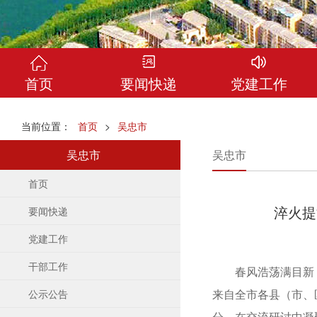
首页
要闻快递
党建工作
当前位置：
首页
>
吴忠市
吴忠市
吴忠市
首页
淬火提
要闻快递
党建工作
干部工作
春风浩荡满目新，奋
来自全市各县（市、
公示公告
分，在交流研讨中凝